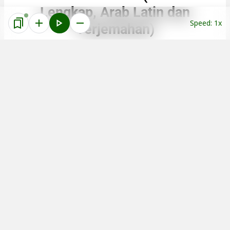
Lengkap, Arab Latin dan
Speed: 1x
Terjemahan)
بِسْمِ اللّٰهِ الرَّحْمٰنِ الرَّحِيْمِ
1
وَالْعَصْرِۙ
wal-'aṣr
Demi masa,