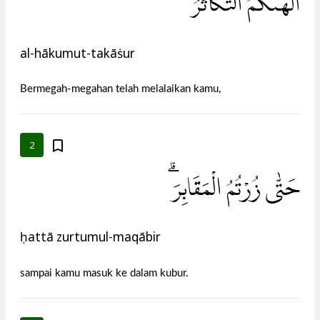
اَلْهٰىكُمُ التَّكَاثُرُۙ
al-hākumut-takāṡur
Bermegah-megahan telah melalaikan kamu,
2
حَتّٰى زُرْتُمُ الْمَقَابِرَۗ
ḥattā zurtumul-maqābir
sampai kamu masuk ke dalam kubur.