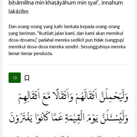
biḥāmilīna min khaṭāyāhum min syaī`, innahum
lakāżibụn
Dan orang-orang yang kafir berkata kepada orang-orang
yang beriman, “Ikutilah jalan kami, dan kami akan memikul
dosa-dosamu,” padahal mereka sedikit pun tidak (sanggup)
memikul dosa-dosa mereka sendiri. Sesungguhnya mereka
benar-benar pendusta.
13
وَلَيَحْمِلُنَّ اَثْقَالَهُمْ وَاَثْقَالًا مَّعَ اَثْقَالِهِمْ
وَلَيُسْـَٔلُنَّ يَوْمَ الْقِيٰمَةِ عَمَّا كَانُوْا يَفْتَرُوْنَ