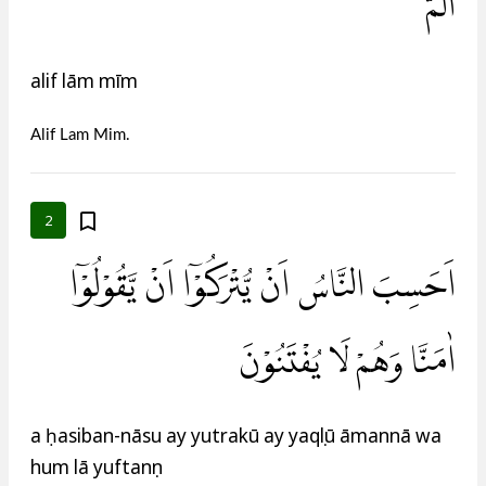
الۤمّۤ ۗ
alif lām mīm
Alif Lam Mim.
2
اَحَسِبَ النَّاسُ اَنْ يُّتْرَكُوْٓا اَنْ يَّقُوْلُوْٓا
اٰمَنَّا وَهُمْ لَا يُفْتَنُوْنَ
a ḥasiban-nāsu ay yutrakū ay yaqụlū āmannā wa
hum lā yuftanụn