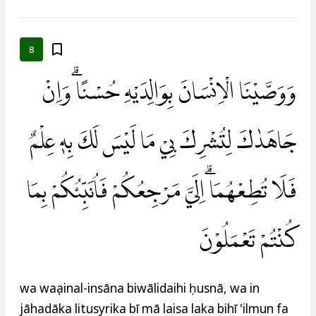
8
وَوَصَّيْنَا الْاِنْسَانَ بِوَالِدَيْهِ حُسْنًا ۗوَاِنْ
جَاهَدٰكَ لِتُشْرِكَ بِيْ مَا لَيْسَ لَكَ بِهٖ عِلْمٌ
فَلَا تُطِعْهُمَا ۗاِلَيَّ مَرْجِعُكُمْ فَاُنَبِّئُكُمْ بِمَا
كُنْتُمْ تَعْمَلُوْنَ
wa waṣṣainal-insāna biwālidaihi ḥusnā, wa in
jāhadāka litusyrika bī mā laisa laka bihī 'ilmun fa