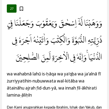
27
وَوَهَبْنَا لَهٗٓ اِسْحٰقَ وَيَعْقُوْبَ وَجَعَلْنَا فِيْ
ذُرِّيَّتِهِ النُّبُوَّةَ وَالْكِتٰبَ وَاٰتَيْنٰهُ اَجْرَهٗ فِى
الدُّنْيَا ۚوَاِنَّهٗ فِى الْاٰخِرَةِ لَمِنَ الصّٰلِحِيْنَ
wa wahabnā lahū is-ḥāqa wa ya'qụba wa ja'alnā fī
żurriyyatihin-nubuwwata wal-kitāba wa
ātaināhu ajrahụ fid-dun-yā, wa innahụ fil-ākhirati
laminaṣ-ṣāliḥīn
Dan Kami anugerahkan kepada Ibrahim, Ishak dan Yakub, dan