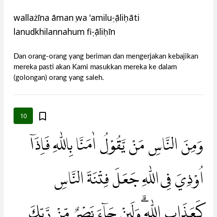
wallażīna āmanụ wa 'amiluṣ-ṣāliḥāti
lanudkhilannahum fiṣ-ṣāliḥīn
Dan orang-orang yang beriman dan mengerjakan kebajikan
mereka pasti akan Kami masukkan mereka ke dalam
(golongan) orang yang saleh.
10
وَمِنَ النَّاسِ مَنْ يَّقُوْلُ اٰمَنَّا بِاللّٰهِ فَاِذَآ
اُوْذِيَ فِى اللّٰهِ جَعَلَ فِتْنَةَ النَّاسِ
كَعَذَابِ اللّٰهِ ۗوَلَىِٕنْ جَاۤءَ نَصْرٌ مِّنْ رَّبِّكَ