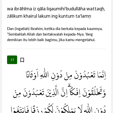
wa ibrāhīma iż qāla liqaumihi'budullāha wattaqụh,
żālikum khairul lakum ing kuntum ta'lamụn
Dan (ingatlah) Ibrahim, ketika dia berkata kepada kaumnya,
“Sembahlah Allah dan bertakwalah kepada-Nya. Yang
demikian itu lebih baik bagimu, jika kamu mengetahui.
17
اِنَّمَا تَعْبُدُوْنَ مِنْ دُوْنِ اللّٰهِ اَوْثَانًا
وَّتَخْلُقُوْنَ اِفْكًا ۗاِنَّ الَّذِيْنَ تَعْبُدُوْنَ مِنْ
دُوْنِ اللّٰهِ لَا يَمْلِكُوْنَ لَكُمْ رِزْقًا فَابْتَغُوْا