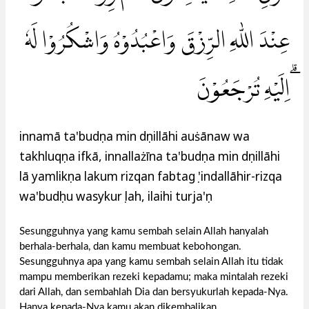
عِنْدَ اللّٰهِ الرِّزْقَ وَاعْبُدُوْهُ وَاشْكُرُوْا لَهٗ
ۗاِلَيْهِ تُرْجَعُوْنَ
innamā ta'budụna min dụnillāhi auṡānaw wa
takhluqụna ifkā, innallażīna ta'budụna min dụnillāhi
lā yamlikụna lakum rizqan fabtagụ 'indallāhir-rizqa
wa'budụhu wasykurụ lah, ilaihi turja'ụn
Sesungguhnya yang kamu sembah selain Allah hanyalah
berhala-berhala, dan kamu membuat kebohongan.
Sesungguhnya apa yang kamu sembah selain Allah itu tidak
mampu memberikan rezeki kepadamu; maka mintalah rezeki
dari Allah, dan sembahlah Dia dan bersyukurlah kepada-Nya.
Hanya kepada-Nya kamu akan dikembalikan.