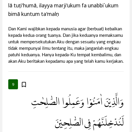
lā tuṭi'humā, ilayya marji'ukum fa unabbi`ukum
bimā kuntum ta'malụn
Dan Kami wajibkan kepada manusia agar (berbuat) kebaikan
kepada kedua orang tuanya. Dan jika keduanya memaksamu
untuk mempersekutukan Aku dengan sesuatu yang engkau
tidak mempunyai ilmu tentang itu, maka janganlah engkau
patuhi keduanya. Hanya kepada-Ku tempat kembalimu, dan
akan Aku beritakan kepadamu apa yang telah kamu kerjakan.
9
وَالَّذِيْنَ اٰمَنُوْا وَعَمِلُوا الصّٰلِحٰتِ
لَنُدْخِلَنَّهُمْ فِى الصّٰلِحِيْنَ