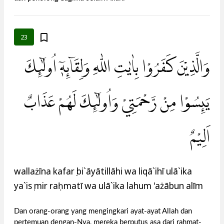
23
وَالَّذِيْنَ كَفَرُوْا بِاٰيٰتِ اللّٰهِ وَلِقَاۤىِٕهٖٓ اُولٰۤىِٕكَ
يَىِٕسُوْا مِنْ رَّحْمَتِيْ وَاُولٰۤىِٕكَ لَهُمْ عَذَابٌ
اَلِيْمٌ
wallażīna kafarụ bi`āyātillāhi wa liqā`ihī ulā`ika
ya`isụ mir raḥmatī wa ulā`ika lahum 'ażābun alīm
Dan orang-orang yang mengingkari ayat-ayat Allah dan
pertemuan dengan-Nya, mereka berputus asa dari rahmat-