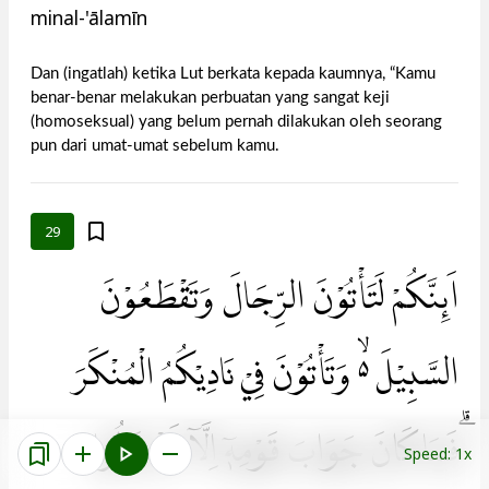
minal-'ālamīn
Dan (ingatlah) ketika Lut berkata kepada kaumnya, “Kamu
benar-benar melakukan perbuatan yang sangat keji
(homoseksual) yang belum pernah dilakukan oleh seorang
pun dari umat-umat sebelum kamu.
29
اَىِٕنَّكُمْ لَتَأْتُوْنَ الرِّجَالَ وَتَقْطَعُوْنَ
السَّبِيْلَ ەۙ وَتَأْتُوْنَ فِيْ نَادِيْكُمُ الْمُنْكَرَ
ۗفَمَا كَانَ جَوَابَ قَوْمِهٖٓ اِلَّآ اَنْ قَالُوا
Speed: 1x