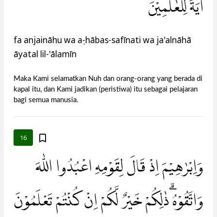
اٰيَةً لِّلْعٰلَمِيْنَ
fa anjaināhu wa aṣ-hābas-safīnati wa ja'alnāhā
āyatal lil-'ālamīn
Maka Kami selamatkan Nuh dan orang-orang yang berada di
kapal itu, dan Kami jadikan (peristiwa) itu sebagai pelajaran
bagi semua manusia.
16
وَاِبْرٰهِيْمَ اِذْ قَالَ لِقَوْمِهِ اعْبُدُوا اللّٰهَ
وَاتَّقُوْهُ ۗذٰلِكُمْ خَيْرٌ لَّكُمْ اِنْ كُنْتُمْ تَعْلَمُوْنَ