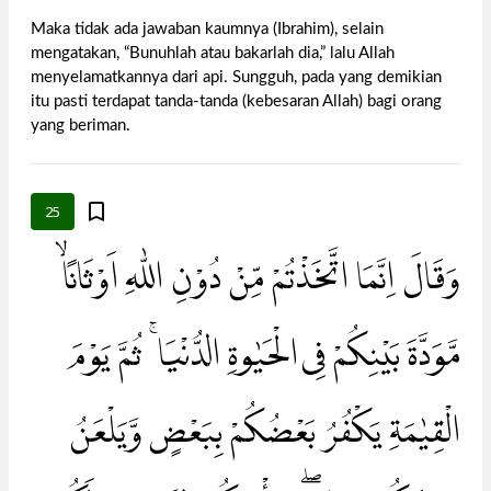
Maka tidak ada jawaban kaumnya (Ibrahim), selain
mengatakan, “Bunuhlah atau bakarlah dia,” lalu Allah
menyelamatkannya dari api. Sungguh, pada yang demikian
itu pasti terdapat tanda-tanda (kebesaran Allah) bagi orang
yang beriman.
25
وَقَالَ اِنَّمَا اتَّخَذْتُمْ مِّنْ دُوْنِ اللّٰهِ اَوْثَانًاۙ
مَّوَدَّةَ بَيْنِكُمْ فِى الْحَيٰوةِ الدُّنْيَا ۚ ثُمَّ يَوْمَ
الْقِيٰمَةِ يَكْفُرُ بَعْضُكُمْ بِبَعْضٍ وَّيَلْعَنُ