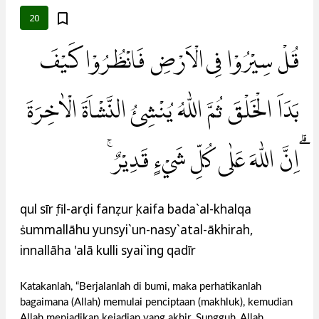
20
قُلْ سِيْرُوْا فِى الْاَرْضِ فَانْظُرُوْا كَيْفَ
بَدَاَ الْخَلْقَ ثُمَّ اللّٰهُ يُنْشِئُ النَّشْاَةَ الْاٰخِرَةَ
ۗاِنَّ اللّٰهَ عَلٰى كُلِّ شَيْءٍ قَدِيْرٌ ۚ
qul sīrụ fil-arḍi fanẓurụ kaifa bada`al-khalqa
ṡummallāhu yunsyi`un-nasy`atal-ākhirah,
innallāha 'alā kulli syai`ing qadīr
Katakanlah, “Berjalanlah di bumi, maka perhatikanlah
bagaimana (Allah) memulai penciptaan (makhluk), kemudian
Allah menjadikan kejadian yang akhir. Sungguh, Allah