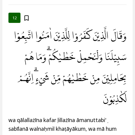
12
وَقَالَ الَّذِيْنَ كَفَرُوْا لِلَّذِيْنَ اٰمَنُوا اتَّبِعُوْا
سَبِيْلَنَا وَلْنَحْمِلْ خَطٰيٰكُمْۗ وَمَا هُمْ
بِحَامِلِيْنَ مِنْ خَطٰيٰهُمْ مِّنْ شَيْءٍۗ اِنَّهُمْ
لَكٰذِبُوْنَ
wa qālallażīna kafarụ lillażīna āmanuttabi'ụ
sabīlanā walnaḥmil khaṭāyākum, wa mā hum