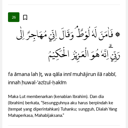
26
۞ فَاٰمَنَ لَهٗ لُوْطٌۘ وَقَالَ اِنِّيْ مُهَاجِرٌ اِلٰى
رَبِّيْ ۗاِنَّهٗ هُوَ الْعَزِيْزُ الْحَكِيْمُ
fa āmana lahụ lụṭ, wa qāla innī muhājirun ilā rabbī,
innahụ huwal-'azīzul-ḥakīm
Maka Lut membenarkan (kenabian Ibrahim). Dan dia
(Ibrahim) berkata, “Sesungguhnya aku harus berpindah ke
(tempat yang diperintahkan) Tuhanku; sungguh, Dialah Yang
Mahaperkasa, Mahabijaksana.”