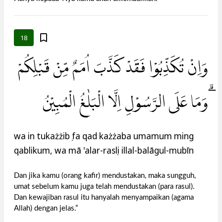
18
وَاِنْ تُكَذِّبُوْا فَقَدْ كَذَّبَ اُمَمٌ مِّنْ قَبْلِكُمْ
ۗوَمَا عَلَى الرَّسُوْلِ اِلَّا الْبَلٰغُ الْمُبِيْنُ
wa in tukażżibụ fa qad każżaba umamum ming
qablikum, wa mā 'alar-rasụli illal-balāgul-mubīn
Dan jika kamu (orang kafir) mendustakan, maka sungguh,
umat sebelum kamu juga telah mendustakan (para rasul).
Dan kewajiban rasul itu hanyalah menyampaikan (agama
Allah) dengan jelas.”