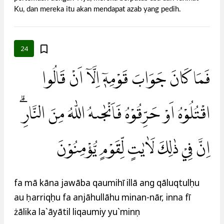
Ku, dan mereka itu akan mendapat azab yang pedih.
24
فَمَا كَانَ جَوَابَ قَوْمِهٖٓ اِلَّآ اَنْ قَالُوا
اقْتُلُوْهُ اَوْ حَرِّقُوْهُ فَاَنْجٰىهُ اللّٰهُ مِنَ النَّارِۗ
اِنَّ فِيْ ذٰلِكَ لَاٰيٰتٍ لِّقَوْمٍ يُّؤْمِنُوْنَ
fa mā kāna jawāba qaumihī illā ang qāluqtulụhu
au ḥarriqụhu fa anjāhullāhu minan-nār, inna fī
żālika la`āyātil liqaumiy yu`minụn