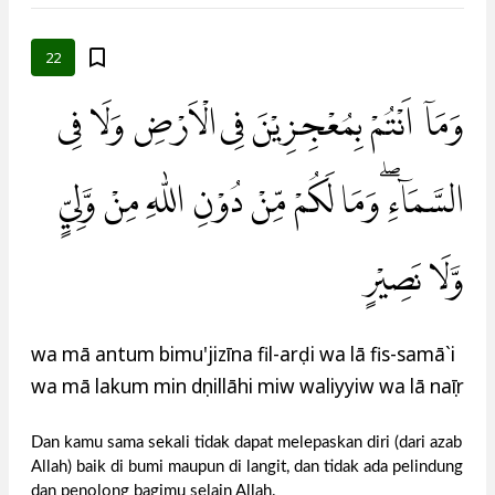
22
وَمَآ اَنْتُمْ بِمُعْجِزِيْنَ فِى الْاَرْضِ وَلَا فِى
السَّمَاۤءِ ۖوَمَا لَكُمْ مِّنْ دُوْنِ اللّٰهِ مِنْ وَّلِيٍّ
وَّلَا نَصِيْرٍ
wa mā antum bimu'jizīna fil-arḍi wa lā fis-samā`i
wa mā lakum min dụnillāhi miw waliyyiw wa lā naṣīr
Dan kamu sama sekali tidak dapat melepaskan diri (dari azab
Allah) baik di bumi maupun di langit, dan tidak ada pelindung
dan penolong bagimu selain Allah.