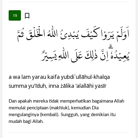
19
اَوَلَمْ يَرَوْا كَيْفَ يُبْدِئُ اللّٰهُ الْخَلْقَ ثُمَّ
يُعِيْدُهٗ ۗاِنَّ ذٰلِكَ عَلَى اللّٰهِ يَسِيْرٌ
a wa lam yarau kaifa yubdi`ullāhul-khalqa
ṡumma yu'īduh, inna żālika 'alallāhi yasīr
Dan apakah mereka tidak memperhatikan bagaimana Allah
memulai penciptaan (makhluk), kemudian Dia
mengulanginya (kembali). Sungguh, yang demikian itu
mudah bagi Allah.