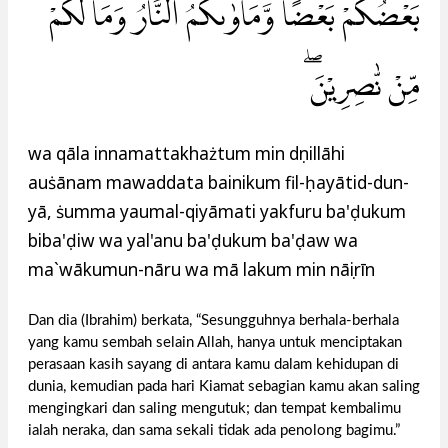
بَعْضُكُمْ بَعْضًا ۖوَّمَأْوٰىكُمُ النَّارُ وَمَا لَكُمْ
مِّنْ نّٰصِرِيْنَۖ
wa qāla innamattakhażtum min dụnillāhi
auṡānam mawaddata bainikum fil-ḥayātid-dun-
yā, ṡumma yaumal-qiyāmati yakfuru ba'ḍukum
biba'ḍiw wa yal'anu ba'ḍukum ba'ḍaw wa
ma`wākumun-nāru wa mā lakum min nāṣirīn
Dan dia (Ibrahim) berkata, “Sesungguhnya berhala-berhala
yang kamu sembah selain Allah, hanya untuk menciptakan
perasaan kasih sayang di antara kamu dalam kehidupan di
dunia, kemudian pada hari Kiamat sebagian kamu akan saling
mengingkari dan saling mengutuk; dan tempat kembalimu
ialah neraka, dan sama sekali tidak ada penolong bagimu.”