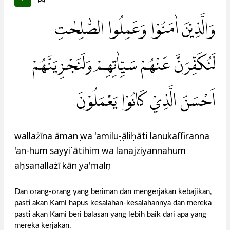
وَالَّذِيْنَ اٰمَنُوْا وَعَمِلُوا الصّٰلِحٰتِ
لَنُكَفِّرَنَّ عَنْهُمْ سَيِّاٰتِهِمْ وَلَنَجْزِيَنَّهُمْ
اَحْسَنَ الَّذِيْ كَانُوْا يَعْمَلُوْنَ
wallażīna āmanụ wa 'amiluṣ-ṣāliḥāti lanukaffiranna
'an-hum sayyi`ātihim wa lanajziyannahum
aḥsanallażī kānụ ya'malụn
Dan orang-orang yang beriman dan mengerjakan kebajikan,
pasti akan Kami hapus kesalahan-kesalahannya dan mereka
pasti akan Kami beri balasan yang lebih baik dari apa yang
mereka kerjakan.