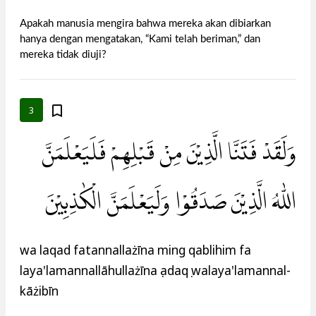
Apakah manusia mengira bahwa mereka akan dibiarkan
hanya dengan mengatakan, “Kami telah beriman,” dan
mereka tidak diuji?
3
وَلَقَدْ فَتَنَّا الَّذِيْنَ مِنْ قَبْلِهِمْ فَلَيَعْلَمَنَّ
اللّٰهُ الَّذِيْنَ صَدَقُوْا وَلَيَعْلَمَنَّ الْكٰذِبِيْنَ
wa laqad fatannallażīna ming qablihim fa
laya'lamannallāhullażīna ṣadaqụ walaya'lamannal-
kāżibīn