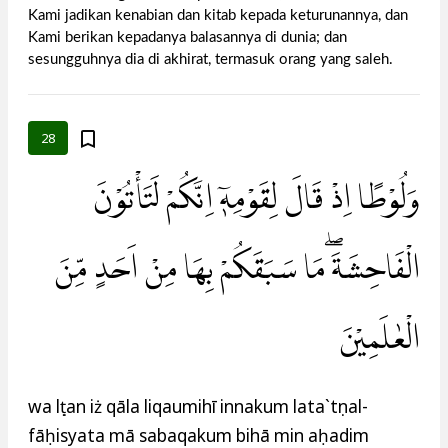
Kami jadikan kenabian dan kitab kepada keturunannya, dan
Kami berikan kepadanya balasannya di dunia; dan
sesungguhnya dia di akhirat, termasuk orang yang saleh.
28
وَلُوْطًا اِذْ قَالَ لِقَوْمِهٖٓ اِنَّكُمْ لَتَأْتُوْنَ
الْفَاحِشَةَ ۖمَا سَبَقَكُمْ بِهَا مِنْ اَحَدٍ مِّنَ
الْعٰلَمِيْنَ
wa lụṭan iż qāla liqaumihī innakum lata`tụnal-
fāḥisyata mā sabaqakum bihā min aḥadim