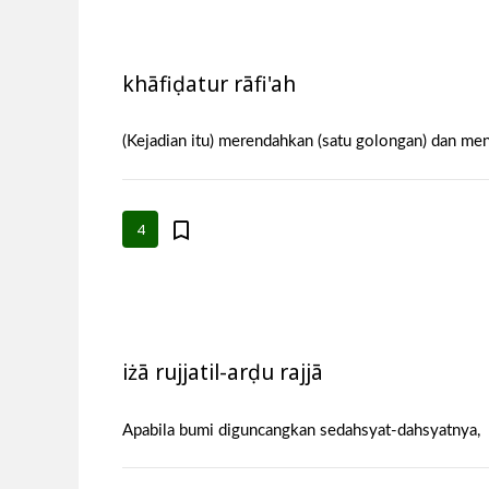
khāfiḍatur rāfi'ah
(Kejadian itu) merendahkan (satu golongan) dan men
4
iżā rujjatil-arḍu rajjā
Apabila bumi diguncangkan sedahsyat-dahsyatnya,