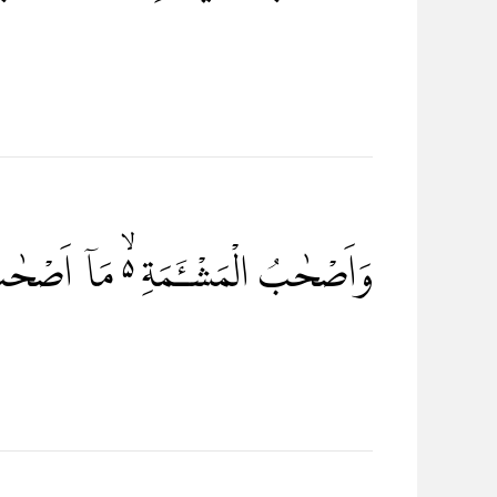
وَاَصْحٰبُ الْمَشْـَٔمَةِ ەۙ مَآ اَصْحٰ ۗ