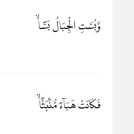
وَّبُسَّتِ الْجِبَالُ بَسًّاۙ
فَكَانَتْ هَبَاۤءً مُّنْۢبَثًّاۙ