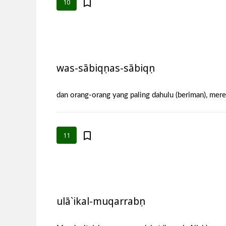
10
was-sābiqụnas-sābiqụn
dan orang-orang yang paling dahulu (beriman), mere
11
ulā`ikal-muqarrabụn