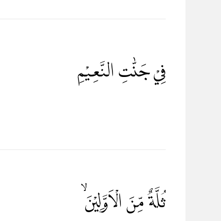
فِيْ جَنّٰتِ النَّعِيْمِ
ثُلَّةٌ مِّنَ الْاَوَّلِيْنَۙ