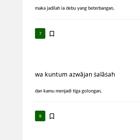
maka jadilah ia debu yang beterbangan,
7
wa kuntum azwājan ṡalāṡah
dan kamu menjadi tiga golongan,
8