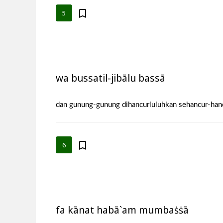
5
wa bussatil-jibālu bassā
dan gunung-gunung dihancurluluhkan sehancur-han
6
fa kānat habā`am mumbaṡṡā