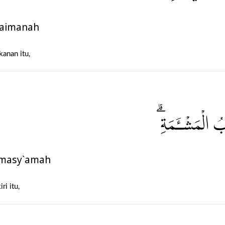
maimanah
anan itu,
بُ الْمَشْـَٔمَةِ
l-masy`amah
ri itu,