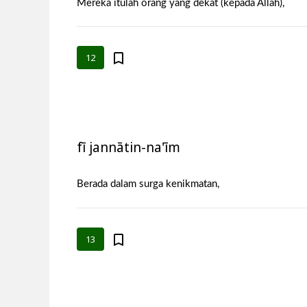
Mereka itulah orang yang dekat (kepada Allah),
12
fī jannātin-na'īm
Berada dalam surga kenikmatan,
13