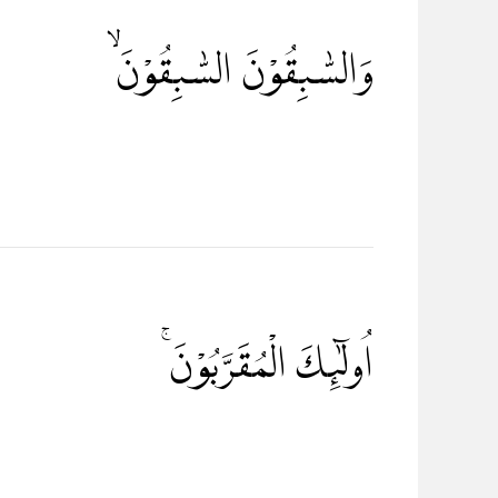
وَالسّٰبِقُوْنَ السّٰبِقُوْنَۙ
اُولٰۤىِٕكَ الْمُقَرَّبُوْنَۚ