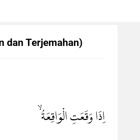
in dan Terjemahan)
اِذَا وَقَعَتِ الْوَاقِعَةُۙ