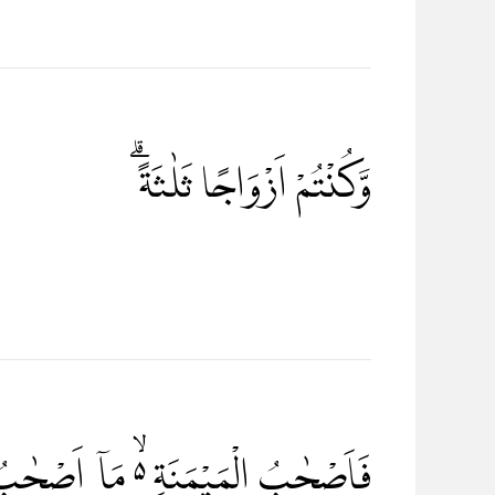
وَّكُنْتُمْ اَزْوَاجًا ثَلٰثَةً ۗ
فَاَصْحٰبُ الْمَيْمَنَةِ ەۙ مَآ اَصْحٰبُ ۗ