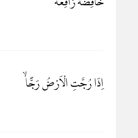
خَافِضَةٌ رَّافِعَةٌ
اِذَا رُجَّتِ الْاَرْضُ رَجًّاۙ