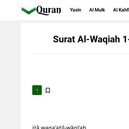
Yasin
Al Mulk
Al Kahf
Surat Al-Waqiah 1
1
iżā waqa'atil-wāqi'ah