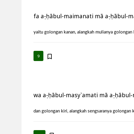
fa aṣ-ḥābul-maimanati mā aṣ-ḥābul-
yaitu golongan kanan, alangkah mulianya golongan k
9
wa aṣ-ḥābul-masy`amati mā aṣ-ḥābu
dan golongan kiri, alangkah sengsaranya golongan ki