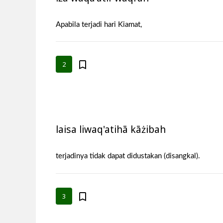
Apabila terjadi hari Kiamat,
2
laisa liwaq'atihā kāżibah
terjadinya tidak dapat didustakan (disangkal).
3