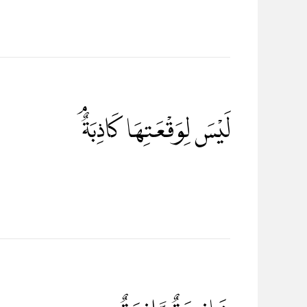
لَيْسَ لِوَقْعَتِهَا كَاذِبَةٌ ۘ