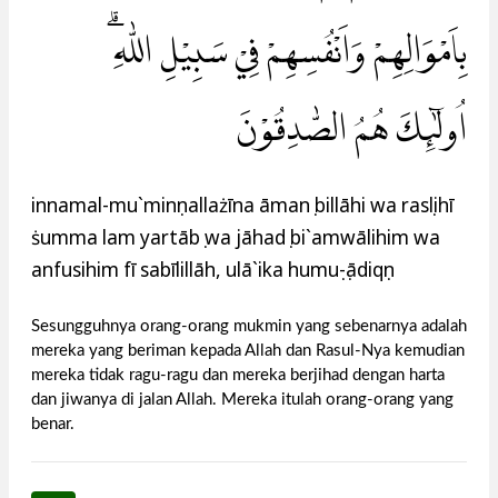
بِاَمْوَالِهِمْ وَاَنْفُسِهِمْ فِيْ سَبِيْلِ اللّٰهِ ۗ
اُولٰۤىِٕكَ هُمُ الصّٰدِقُوْنَ
innamal-mu`minụnallażīna āmanụ billāhi wa rasụlihī
ṡumma lam yartābụ wa jāhadụ bi`amwālihim wa
anfusihim fī sabīlillāh, ulā`ika humuṣ-ṣādiqụn
Sesungguhnya orang-orang mukmin yang sebenarnya adalah
mereka yang beriman kepada Allah dan Rasul-Nya kemudian
mereka tidak ragu-ragu dan mereka berjihad dengan harta
dan jiwanya di jalan Allah. Mereka itulah orang-orang yang
benar.