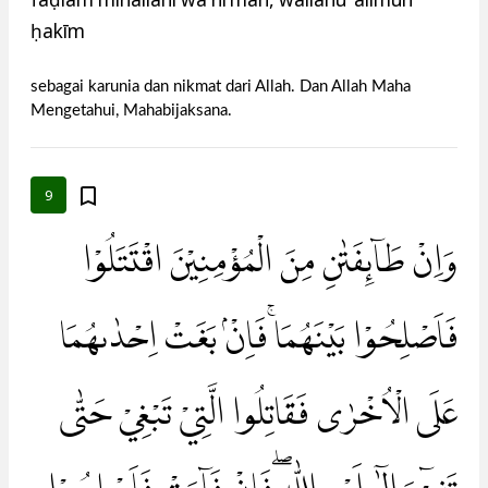
ḥakīm
sebagai karunia dan nikmat dari Allah. Dan Allah Maha
Mengetahui, Mahabijaksana.
9
وَاِنْ طَاۤىِٕفَتٰنِ مِنَ الْمُؤْمِنِيْنَ اقْتَتَلُوْا
فَاَصْلِحُوْا بَيْنَهُمَاۚ فَاِنْۢ بَغَتْ اِحْدٰىهُمَا
عَلَى الْاُخْرٰى فَقَاتِلُوا الَّتِيْ تَبْغِيْ حَتّٰى