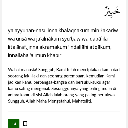
خَبِيْرٌ
yā ayyuhan-nāsu innā khalaqnākum min żakariw
wa unṡā wa ja'alnākum syu'ụbaw wa qabā`ila
lita'ārafụ, inna akramakum 'indallāhi atqākum,
innallāha 'alīmun khabīr
Wahai manusia! Sungguh, Kami telah menciptakan kamu dari
seorang laki-laki dan seorang perempuan, kemudian Kami
jadikan kamu berbangsa-bangsa dan bersuku-suku agar
kamu saling mengenal. Sesungguhnya yang paling mulia di
antara kamu di sisi Allah ialah orang yang paling bertakwa.
Sungguh, Allah Maha Mengetahui, Mahateliti.
14