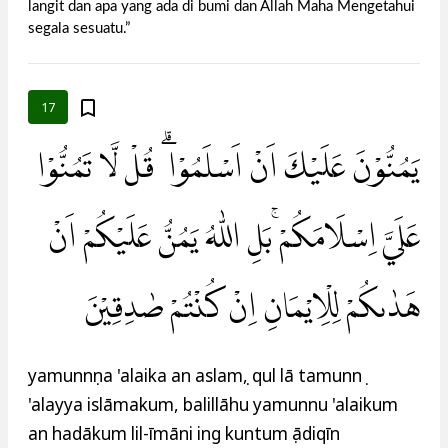
langit dan apa yang ada di bumi dan Allah Maha Mengetahui
segala sesuatu.”
17
يَمُنُّوْنَ عَلَيْكَ اَنْ اَسْلَمُوْا ۗ قُلْ لَّا تَمُنُّوْا
عَلَيَّ اِسْلَامَكُمْ ۚبَلِ اللّٰهُ يَمُنُّ عَلَيْكُمْ اَنْ
هَدٰىكُمْ لِلْاِيْمَانِ اِنْ كُنْتُمْ صٰدِقِيْنَ
yamunnụna 'alaika an aslamụ, qul lā tamunnụ
'alayya islāmakum, balillāhu yamunnu 'alaikum
an hadākum lil-īmāni ing kuntum ṣādiqīn