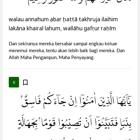
walau annahum ṣabarụ ḥattā takhruja ilaihim
lakāna khairal lahum, wallāhu gafụrur raḥīm
Dan sekiranya mereka bersabar sampai engkau keluar
menemui mereka, tentu akan lebih baik bagi mereka. Dan
Allah Maha Pengampun, Maha Penyayang.
6
يٰٓاَيُّهَا الَّذِيْنَ اٰمَنُوْٓا اِنْ جَاۤءَكُمْ فَاسِقٌۢ
بِنَبَاٍ فَتَبَيَّنُوْٓا اَنْ تُصِيْبُوْا قَوْمًاۢ بِجَهَالَةٍ