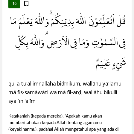
16
قُلْ اَتُعَلِّمُوْنَ اللّٰهَ بِدِيْنِكُمْۗ وَاللّٰهُ يَعْلَمُ مَا
فِى السَّمٰوٰتِ وَمَا فِى الْاَرْضِۗ وَاللّٰهُ بِكُلِّ
شَيْءٍ عَلِيْمٌ
qul a tu'allimụnallāha bidīnikum, wallāhu ya'lamu
mā fis-samāwāti wa mā fil-arḍ, wallāhu bikulli
syai`in 'alīm
Katakanlah (kepada mereka), “Apakah kamu akan
memberitahukan kepada Allah tentang agamamu
(keyakinanmu), padahal Allah mengetahui apa yang ada di