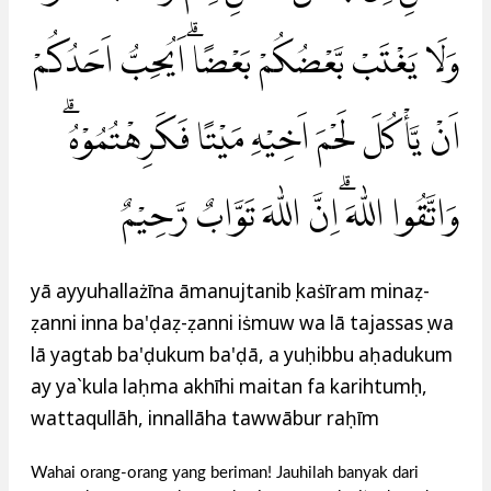
وَلَا يَغْتَبْ بَّعْضُكُمْ بَعْضًاۗ اَيُحِبُّ اَحَدُكُمْ
اَنْ يَّأْكُلَ لَحْمَ اَخِيْهِ مَيْتًا فَكَرِهْتُمُوْهُۗ
وَاتَّقُوا اللّٰهَ ۗاِنَّ اللّٰهَ تَوَّابٌ رَّحِيْمٌ
yā ayyuhallażīna āmanujtanibụ kaṡīram minaẓ-
ẓanni inna ba'ḍaẓ-ẓanni iṡmuw wa lā tajassasụ wa
lā yagtab ba'ḍukum ba'ḍā, a yuḥibbu aḥadukum
ay ya`kula laḥma akhīhi maitan fa karihtumụh,
wattaqullāh, innallāha tawwābur raḥīm
Wahai orang-orang yang beriman! Jauhilah banyak dari