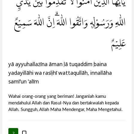
يٰٓاَيُّهَا الَّذِيْنَ اٰمَنُوْا لَا تُقَدِّمُوْا بَيْنَ يَدَيِ
اللّٰهِ وَرَسُوْلِهٖ وَاتَّقُوا اللّٰهَ ۗاِنَّ اللّٰهَ سَمِيْعٌ
عَلِيْمٌ
yā ayyuhallażīna āmanụ lā tuqaddimụ baina
yadayillāhi wa rasụlihī wattaqullāh, innallāha
samī'un 'alīm
Wahai orang-orang yang beriman! Janganlah kamu
mendahului Allah dan Rasul-Nya dan bertakwalah kepada
Allah. Sungguh, Allah Maha Mendengar, Maha Mengetahui.
2