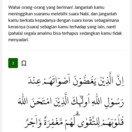
Wahai orang-orang yang beriman! Janganlah kamu
meninggikan suaramu melebihi suara Nabi, dan janganlah
kamu berkata kepadanya dengan suara keras sebagaimana
kerasnya (suara) sebagian kamu terhadap yang lain, nanti
(pahala) segala amalmu bisa terhapus sedangkan kamu tidak
menyadari.
3
اِنَّ الَّذِيْنَ يَغُضُّوْنَ اَصْوَاتَهُمْ عِنْدَ
رَسُوْلِ اللّٰهِ اُولٰۤىِٕكَ الَّذِيْنَ امْتَحَنَ اللّٰهُ
قُلُوْبَهُمْ لِلتَّقْوٰىۗ لَهُمْ مَّغْفِرَةٌ وَّاَجْرٌ