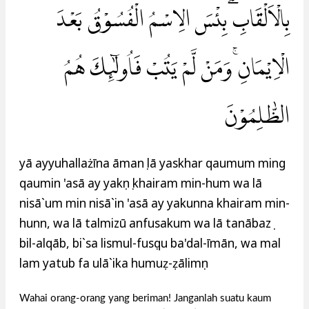
بِالْاَلْقَابِۗ بِئْسَ الِاسْمُ الْفُسُوْقُ بَعْدَ
الْاِيْمَانِۚ وَمَنْ لَّمْ يَتُبْ فَاُولٰۤىِٕكَ هُمُ
الظّٰلِمُوْنَ
yā ayyuhallażīna āmanụ lā yaskhar qaumum ming
qaumin 'asā ay yakụnụ khairam min-hum wa lā
nisā`um min nisā`in 'asā ay yakunna khairam min-
hunn, wa lā talmizū anfusakum wa lā tanābazụ
bil-alqāb, bi`sa lismul-fusụqu ba'dal-īmān, wa mal
lam yatub fa ulā`ika humuẓ-ẓālimụn
Wahai orang-orang yang beriman! Janganlah suatu kaum