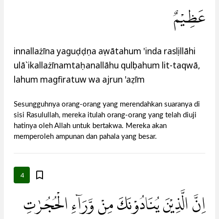
عَظِيْمٌ
innallażīna yaguḍḍụna aṣwātahum 'inda rasụlillāhi
ulā`ikallażīnamtaḥanallāhu qulụbahum lit-taqwā,
lahum magfiratuw wa ajrun 'aẓīm
Sesungguhnya orang-orang yang merendahkan suaranya di
sisi Rasulullah, mereka itulah orang-orang yang telah diuji
hatinya oleh Allah untuk bertakwa. Mereka akan
memperoleh ampunan dan pahala yang besar.
4
اِنَّ الَّذِيْنَ يُنَادُوْنَكَ مِنْ وَّرَاۤءِ الْحُجُرٰتِ