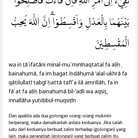
تَفِيْۤءَ اِلٰٓى اَمْرِ اللّٰهِ ۖفَاِنْ فَاۤءَتْ فَاَصْلِحُوْا
بَيْنَهُمَا بِالْعَدْلِ وَاَقْسِطُوْا ۗاِنَّ اللّٰهَ يُحِبُّ
الْمُقْسِطِيْنَ
wa in ṭā`ifatāni minal-mu`minīnaqtatalụ fa aṣliḥụ
bainahumā, fa im bagat iḥdāhumā 'alal-ukhrā fa
qātilullatī tabgī ḥattā tafī`a ilā amrillāh, fa in
fā`at fa aṣliḥụ bainahumā bil-'adli wa aqsiṭụ,
innallāha yuḥibbul-muqsiṭīn
Dan apabila ada dua golongan orang-orang mukmin
berperang, maka damaikanlah antara keduanya. Jika salah
satu dari keduanya berbuat zalim terhadap (golongan) yang
lain, maka perangilah (golongan) yang berbuat zalim itu,