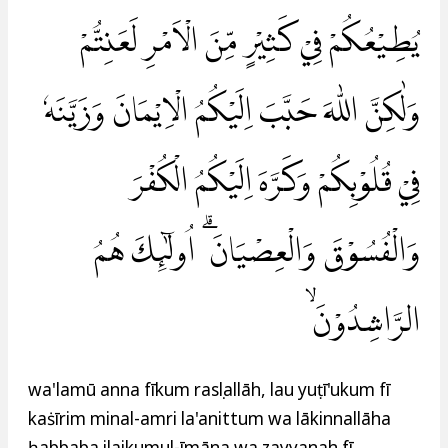
يُطِيْعُكُمْ فِيْ كَثِيْرٍ مِّنَ الْاَمْرِ لَعَنِتُّمْ
وَلٰكِنَّ اللّٰهَ حَبَّبَ اِلَيْكُمُ الْاِيْمَانَ وَزَيَّنَهٗ
فِيْ قُلُوْبِكُمْ وَكَرَّهَ اِلَيْكُمُ الْكُفْرَ
وَالْفُسُوْقَ وَالْعِصْيَانَ ۗ اُولٰۤىِٕكَ هُمُ
الرَّاشِدُوْنَۙ
wa'lamū anna fīkum rasụlallāh, lau yuṭī'ukum fī
kaṡīrim minal-amri la'anittum wa lākinnallāha
ḥabbaba ilaikumul-īmāna wa zayyanahụ fī