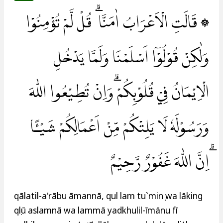
۞ قَالَتِ الْاَعْرَابُ اٰمَنَّا ۗ قُلْ لَّمْ تُؤْمِنُوْا
وَلٰكِنْ قُوْلُوْٓا اَسْلَمْنَا وَلَمَّا يَدْخُلِ
الْاِيْمَانُ فِيْ قُلُوْبِكُمْ ۗوَاِنْ تُطِيْعُوا اللّٰهَ
وَرَسُوْلَهٗ لَا يَلِتْكُمْ مِّنْ اَعْمَالِكُمْ شَيْـًٔا
ۗاِنَّ اللّٰهَ غَفُوْرٌ رَّحِيْمٌ
qālatil-a'rābu āmannā, qul lam tu`minụ wa lāking
qụlū aslamnā wa lammā yadkhulil-īmānu fī