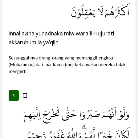
اَكْثَرُهُمْ لَا يَعْقِلُوْنَ
innallażīna yunādụnaka miw warā`il-ḥujurāti
akṡaruhum lā ya'qilụn
Sesungguhnya orang-orang yang memanggil engkau
(Muhammad) dari luar kamar(mu) kebanyakan mereka tidak
mengerti.
5
وَلَوْ اَنَّهُمْ صَبَرُوْا حَتّٰى تَخْرُجَ اِلَيْهِمْ
لَكَانَ خَيْرًا لَّهُمْ ۗوَاللّٰهُ غَفُوْرٌ رَّحِيْمٌ