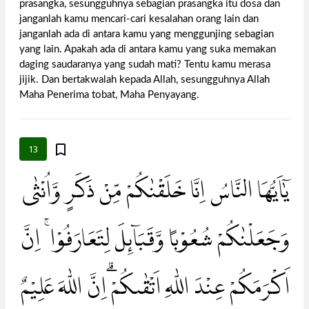
prasangka, sesungguhnya sebagian prasangka itu dosa dan
janganlah kamu mencari-cari kesalahan orang lain dan
janganlah ada di antara kamu yang menggunjing sebagian
yang lain. Apakah ada di antara kamu yang suka memakan
daging saudaranya yang sudah mati? Tentu kamu merasa
jijik. Dan bertakwalah kepada Allah, sesungguhnya Allah
Maha Penerima tobat, Maha Penyayang.
13
يٰٓاَيُّهَا النَّاسُ اِنَّا خَلَقْنٰكُمْ مِّنْ ذَكَرٍ وَّاُنْثٰى
وَجَعَلْنٰكُمْ شُعُوْبًا وَّقَبَاۤىِٕلَ لِتَعَارَفُوْا ۚ اِنَّ
اَكْرَمَكُمْ عِنْدَ اللّٰهِ اَتْقٰىكُمْ ۗاِنَّ اللّٰهَ عَلِيْمٌ