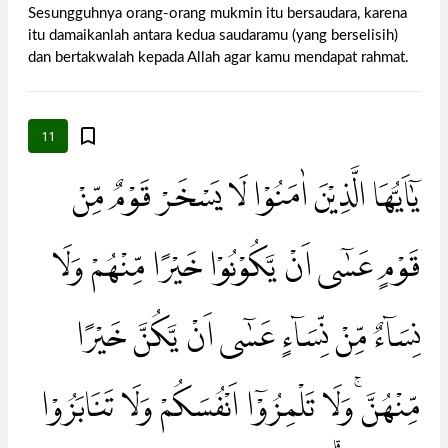
Sesungguhnya orang-orang mukmin itu bersaudara, karena
itu damaikanlah antara kedua saudaramu (yang berselisih)
dan bertakwalah kepada Allah agar kamu mendapat rahmat.
11
يٰٓاَيُّهَا الَّذِيْنَ اٰمَنُوْا لَا يَسْخَرْ قَوْمٌ مِّنْ
قَوْمٍ عَسٰٓى اَنْ يَّكُوْنُوْا خَيْرًا مِّنْهُمْ وَلَا
نِسَاۤءٌ مِّنْ نِّسَاۤءٍ عَسٰٓى اَنْ يَّكُنَّ خَيْرًا
مِّنْهُنَّۚ وَلَا تَلْمِزُوْٓا اَنْفُسَكُمْ وَلَا تَنَابَزُوْا