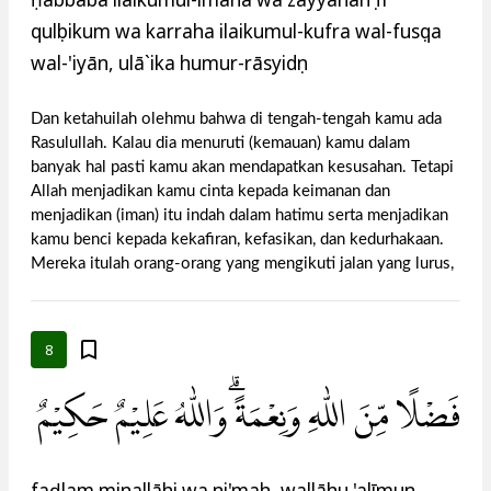
qulụbikum wa karraha ilaikumul-kufra wal-fusụqa
wal-'iṣyān, ulā`ika humur-rāsyidụn
Dan ketahuilah olehmu bahwa di tengah-tengah kamu ada
Rasulullah. Kalau dia menuruti (kemauan) kamu dalam
banyak hal pasti kamu akan mendapatkan kesusahan. Tetapi
Allah menjadikan kamu cinta kepada keimanan dan
menjadikan (iman) itu indah dalam hatimu serta menjadikan
kamu benci kepada kekafiran, kefasikan, dan kedurhakaan.
Mereka itulah orang-orang yang mengikuti jalan yang lurus,
8
فَضْلًا مِّنَ اللّٰهِ وَنِعْمَةً ۗوَاللّٰهُ عَلِيْمٌ حَكِيْمٌ
faḍlam minallāhi wa ni'mah, wallāhu 'alīmun