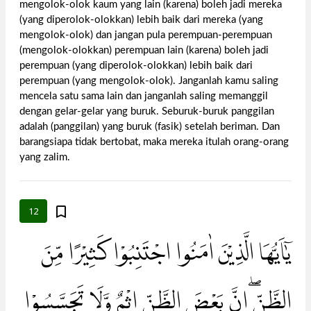
mengolok-olok kaum yang lain (karena) boleh jadi mereka
(yang diperolok-olokkan) lebih baik dari mereka (yang
mengolok-olok) dan jangan pula perempuan-perempuan
(mengolok-olokkan) perempuan lain (karena) boleh jadi
perempuan (yang diperolok-olokkan) lebih baik dari
perempuan (yang mengolok-olok). Janganlah kamu saling
mencela satu sama lain dan janganlah saling memanggil
dengan gelar-gelar yang buruk. Seburuk-buruk panggilan
adalah (panggilan) yang buruk (fasik) setelah beriman. Dan
barangsiapa tidak bertobat, maka mereka itulah orang-orang
yang zalim.
12
يٰٓاَيُّهَا الَّذِيْنَ اٰمَنُوا اجْتَنِبُوْا كَثِيْرًا مِّنَ
الظَّنِّۖ اِنَّ بَعْضَ الظَّنِّ اِثْمٌ وَّلَا تَجَسَّسُوْا