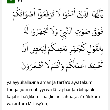
يٰٓاَيُّهَا الَّذِيْنَ اٰمَنُوْا لَا تَرْفَعُوْٓا اَصْوَاتَكُمْ
فَوْقَ صَوْتِ النَّبِيِّ وَلَا تَجْهَرُوْا لَهٗ
بِالْقَوْلِ كَجَهْرِ بَعْضِكُمْ لِبَعْضٍ اَنْ
تَحْبَطَ اَعْمَالُكُمْ وَاَنْتُمْ لَا تَشْعُرُوْنَ
yā ayyuhallażīna āmanụ lā tarfa'ū aṣwātakum
fauqa ṣautin-nabiyyi wa lā taj-harụ lahụ bil-qauli
kajahri ba'ḍikum liba'ḍin an taḥbaṭa a'mālukum
wa antum lā tasy'urụn