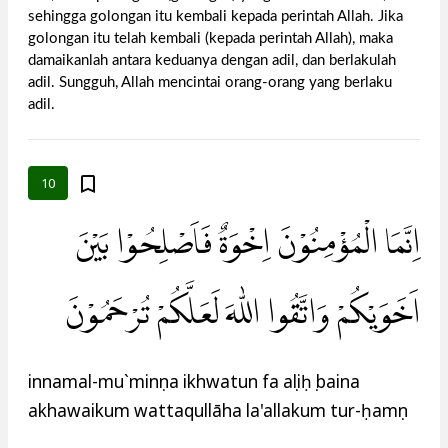
sehingga golongan itu kembali kepada perintah Allah. Jika
golongan itu telah kembali (kepada perintah Allah), maka
damaikanlah antara keduanya dengan adil, dan berlakulah
adil. Sungguh, Allah mencintai orang-orang yang berlaku
adil.
10
اِنَّمَا الْمُؤْمِنُوْنَ اِخْوَةٌ فَاَصْلِحُوْا بَيْنَ
اَخَوَيْكُمْ وَاتَّقُوا اللّٰهَ لَعَلَّكُمْ تُرْحَمُوْنَ
innamal-mu`minụna ikhwatun fa aṣliḥụ baina
akhawaikum wattaqullāha la'allakum tur-ḥamụn