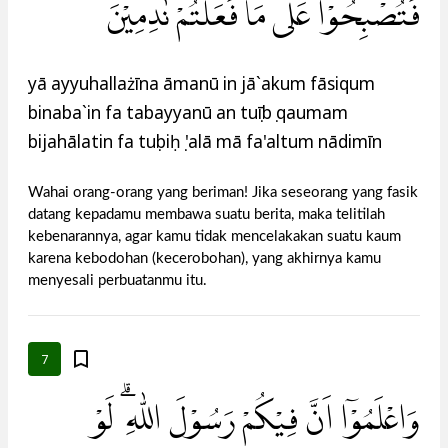
فَتُصْبِحُوْا عَلٰى مَا فَعَلْتُمْ نٰدِمِيْنَ
yā ayyuhallażīna āmanū in jā`akum fāsiqum
binaba`in fa tabayyanū an tuṣībụ qaumam
bijahālatin fa tuṣbiḥụ 'alā mā fa'altum nādimīn
Wahai orang-orang yang beriman! Jika seseorang yang fasik
datang kepadamu membawa suatu berita, maka telitilah
kebenarannya, agar kamu tidak mencelakakan suatu kaum
karena kebodohan (kecerobohan), yang akhirnya kamu
menyesali perbuatanmu itu.
7
وَاعْلَمُوْٓا اَنَّ فِيْكُمْ رَسُوْلَ اللّٰهِ ۗ لَوْ