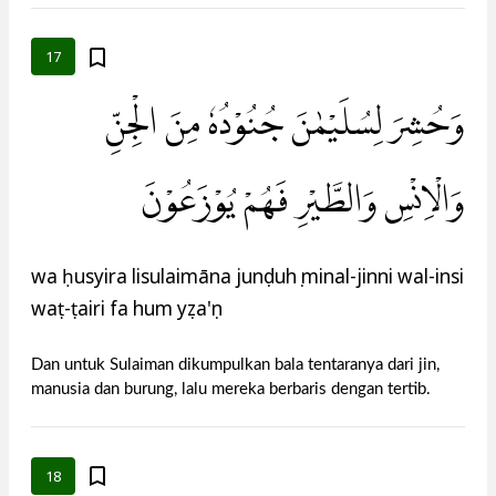
17
وَحُشِرَ لِسُلَيْمٰنَ جُنُوْدُهٗ مِنَ الْجِنِّ
وَالْاِنْسِ وَالطَّيْرِ فَهُمْ يُوْزَعُوْنَ
wa ḥusyira lisulaimāna junụduhụ minal-jinni wal-insi
waṭ-ṭairi fa hum yụza'ụn
Dan untuk Sulaiman dikumpulkan bala tentaranya dari jin,
manusia dan burung, lalu mereka berbaris dengan tertib.
18