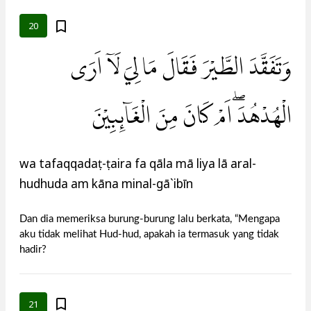
20
وَتَفَقَّدَ الطَّيْرَ فَقَالَ مَا لِيَ لَآ اَرَى
الْهُدْهُدَۖ اَمْ كَانَ مِنَ الْغَاۤىِٕبِيْنَ
wa tafaqqadaṭ-ṭaira fa qāla mā liya lā aral-
hudhuda am kāna minal-gā`ibīn
Dan dia memeriksa burung-burung lalu berkata, “Mengapa
aku tidak melihat Hud-hud, apakah ia termasuk yang tidak
hadir?
21