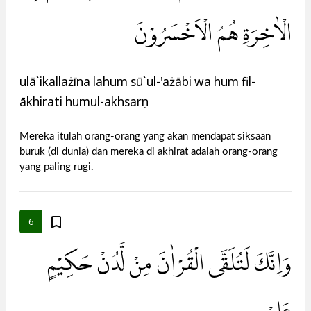
الْاٰخِرَةِ هُمُ الْاَخْسَرُوْنَ
ulā`ikallażīna lahum sū`ul-'ażābi wa hum fil-
ākhirati humul-akhsarụn
Mereka itulah orang-orang yang akan mendapat siksaan
buruk (di dunia) dan mereka di akhirat adalah orang-orang
yang paling rugi.
6
وَاِنَّكَ لَتُلَقَّى الْقُرْاٰنَ مِنْ لَّدُنْ حَكِيْمٍ