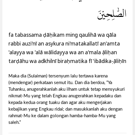
الصّٰلِحِيْنَ
fa tabassama ḍāḥikam ming qaulihā wa qāla
rabbi auzi'nī an asykura ni'matakallatī an'amta
'alayya wa 'alā wālidayya wa an a'mala ṣāliḥan
tarḍāhu wa adkhilnī biraḥmatika fī 'ibādikaṣ-ṣāliḥīn
Maka dia (Sulaiman) tersenyum lalu tertawa karena
(mendengar) perkataan semut itu. Dan dia berdoa, “Ya
Tuhanku, anugerahkanlah aku ilham untuk tetap mensyukuri
nikmat-Mu yang telah Engkau anugerahkan kepadaku dan
kepada kedua orang tuaku dan agar aku mengerjakan
kebajikan yang Engkau ridai; dan masukkanlah aku dengan
rahmat-Mu ke dalam golongan hamba-hamba-Mu yang
saleh.”