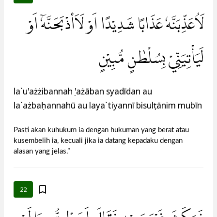
لَاُعَذِّبَنَّهٗ عَذَابًا شَدِيْدًا اَوْ لَاَا۟ذْبَحَنَّهٗٓ اَوْ
لَيَأْتِيَنِّيْ بِسُلْطٰنٍ مُّبِيْنٍ
la`u'ażżibannahụ 'ażāban syadīdan au
la`ażbaḥannahū au laya`tiyannī bisulṭānim mubīn
Pasti akan kuhukum ia dengan hukuman yang berat atau
kusembelih ia, kecuali jika ia datang kepadaku dengan
alasan yang jelas.”
22