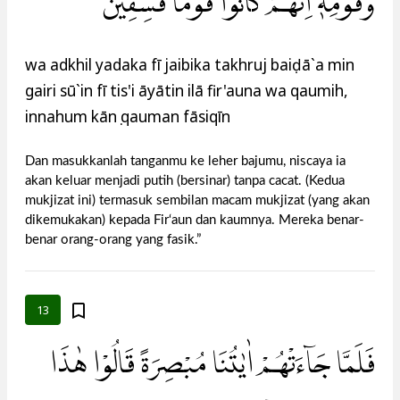
وَقَوْمِهٖۚ اِنَّهُمْ كَانُوْا قَوْمًا فٰسِقِيْنَ
wa adkhil yadaka fī jaibika takhruj baiḍā`a min
gairi sū`in fī tis'i āyātin ilā fir'auna wa qaumih,
innahum kānụ qauman fāsiqīn
Dan masukkanlah tanganmu ke leher bajumu, niscaya ia
akan keluar menjadi putih (bersinar) tanpa cacat. (Kedua
mukjizat ini) termasuk sembilan macam mukjizat (yang akan
dikemukakan) kepada Fir‘aun dan kaumnya. Mereka benar-
benar orang-orang yang fasik.”
13
فَلَمَّا جَاۤءَتْهُمْ اٰيٰتُنَا مُبْصِرَةً قَالُوْا هٰذَا