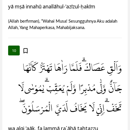
yā mụsā innahū anallāhul-'azīzul-ḥakīm
(Allah berfirman), “Wahai Musa! Sesungguhnya Aku adalah
Allah, Yang Mahaperkasa, Mahabijaksana.
10
وَاَلْقِ عَصَاكَ ۗفَلَمَّا رَاٰهَا تَهْتَزُّ كَاَنَّهَا
جَاۤنٌّ وَّلّٰى مُدْبِرًا وَّلَمْ يُعَقِّبْۗ يٰمُوْسٰى لَا
تَخَفْۗ اِنِّيْ لَا يَخَافُ لَدَيَّ الْمُرْسَلُوْنَ ۖ
wa alqi 'aṣāk, fa lammā ra`āhā tahtazzu