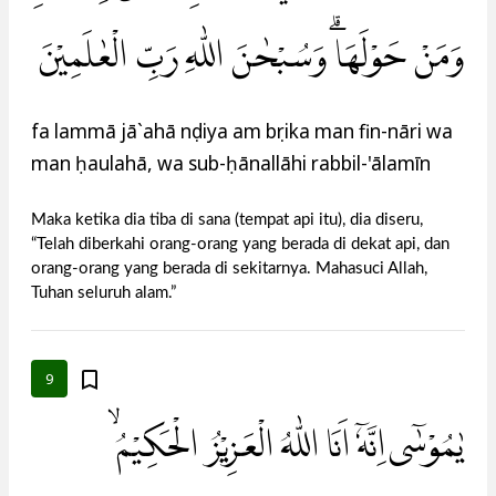
وَمَنْ حَوْلَهَاۗ وَسُبْحٰنَ اللّٰهِ رَبِّ الْعٰلَمِيْنَ
fa lammā jā`ahā nụdiya am bụrika man fin-nāri wa
man ḥaulahā, wa sub-ḥānallāhi rabbil-'ālamīn
Maka ketika dia tiba di sana (tempat api itu), dia diseru,
“Telah diberkahi orang-orang yang berada di dekat api, dan
orang-orang yang berada di sekitarnya. Mahasuci Allah,
Tuhan seluruh alam.”
9
يٰمُوْسٰٓى اِنَّهٗٓ اَنَا اللّٰهُ الْعَزِيْزُ الْحَكِيْمُ ۙ