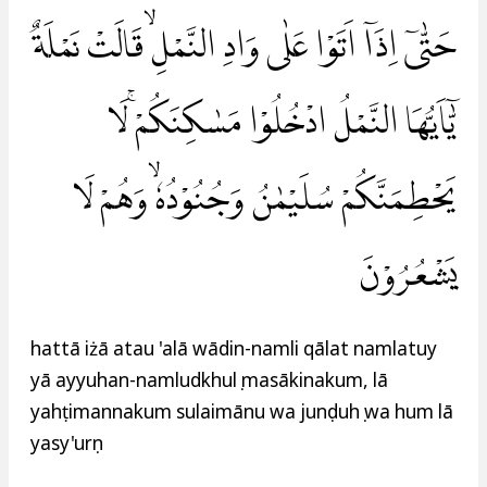
حَتّٰىٓ اِذَآ اَتَوْا عَلٰى وَادِ النَّمْلِۙ قَالَتْ نَمْلَةٌ
يّٰٓاَيُّهَا النَّمْلُ ادْخُلُوْا مَسٰكِنَكُمْۚ لَا
يَحْطِمَنَّكُمْ سُلَيْمٰنُ وَجُنُوْدُهٗۙ وَهُمْ لَا
يَشْعُرُوْنَ
hattā iżā atau 'alā wādin-namli qālat namlatuy
yā ayyuhan-namludkhulụ masākinakum, lā
yahṭimannakum sulaimānu wa junụduhụ wa hum lā
yasy'urụn