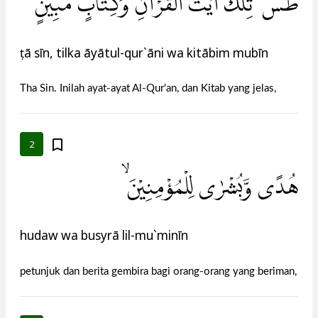
طٰسۤ ۚ تِلْكَ اٰيٰتُ الْقُرْاٰنِ وَكِتَابٍ مُّبِيْنٍ ۙ
ṭā sīn, tilka āyātul-qur`āni wa kitābim mubīn
Tha Sin. Inilah ayat-ayat Al-Qur'an, dan Kitab yang jelas,
2
هُدًى وَّبُشْرٰى لِلْمُؤْمِنِيْنَ ۙ
hudaw wa busyrā lil-mu`minīn
petunjuk dan berita gembira bagi orang-orang yang beriman,