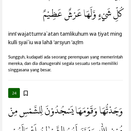
كُلِّ شَيْءٍ وَّلَهَا عَرْشٌ عَظِيْمٌ
innī wajattumra`atan tamlikuhum wa ụtiyat ming
kulli syai`iu wa lahā 'arsyun 'aẓīm
Sungguh, kudapati ada seorang perempuan yang memerintah
mereka, dan dia dianugerahi segala sesuatu serta memiliki
singgasana yang besar.
24
وَجَدْتُّهَا وَقَوْمَهَا يَسْجُدُوْنَ لِلشَّمْسِ مِنْ