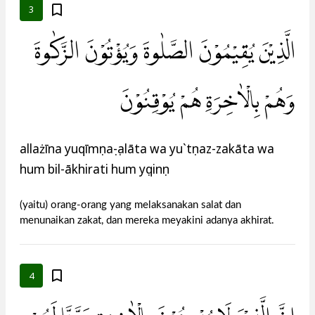
3
الَّذِيْنَ يُقِيْمُوْنَ الصَّلٰوةَ وَيُؤْتُوْنَ الزَّكٰوةَ
وَهُمْ بِالْاٰخِرَةِ هُمْ يُوْقِنُوْنَ
allażīna yuqīmụnaṣ-ṣalāta wa yu`tụnaz-zakāta wa
hum bil-ākhirati hum yụqinụn
(yaitu) orang-orang yang melaksanakan salat dan
menunaikan zakat, dan mereka meyakini adanya akhirat.
4