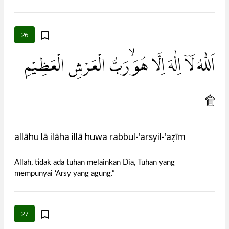
26
اَللّٰهُ لَآ اِلٰهَ اِلَّا هُوَۙ رَبُّ الْعَرْشِ الْعَظِيْمِ
۩
allāhu lā ilāha illā huwa rabbul-'arsyil-'aẓīm
Allah, tidak ada tuhan melainkan Dia, Tuhan yang
mempunyai ‘Arsy yang agung.”
27