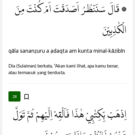
۞ قَالَ سَنَنْظُرُ اَصَدَقْتَ اَمْ كُنْتَ مِنَ
الْكٰذِبِيْنَ
qāla sananẓuru a ṣadaqta am kunta minal-kāżibīn
Dia (Sulaiman) berkata, “Akan kami lihat, apa kamu benar,
atau termasuk yang berdusta.
28
اِذْهَبْ بِّكِتٰبِيْ هٰذَا فَاَلْقِهْ اِلَيْهِمْ ثُمَّ تَوَلَّ