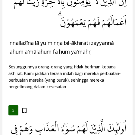
اِنَّ الَّذِيْنَ لَا يُؤْمِنُوْنَ بِالْاٰخِرَةِ زَيَّنَّا لَهُمْ
اَعْمَالَهُمْ فَهُمْ يَعْمَهُوْنَ ۗ
innallażīna lā yu`minụna bil-ākhirati zayyannā
lahum a'mālahum fa hum ya'mahụn
Sesungguhnya orang-orang yang tidak beriman kepada
akhirat, Kami jadikan terasa indah bagi mereka perbuatan-
perbuatan mereka (yang buruk), sehingga mereka
bergelimang dalam kesesatan.
5
اُولٰۤىِٕكَ الَّذِيْنَ لَهُمْ سُوْۤءُ الْعَذَابِ وَهُمْ فِى