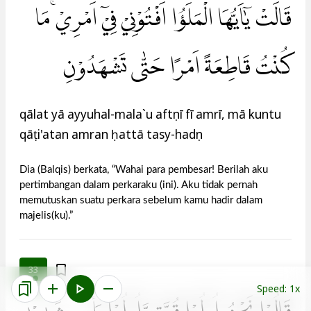
قَالَتْ يٰٓاَيُّهَا الْمَلَؤُا اَفْتُوْنِيْ فِيْٓ اَمْرِيْۚ مَا
كُنْتُ قَاطِعَةً اَمْرًا حَتّٰى تَشْهَدُوْنِ
qālat yā ayyuhal-mala`u aftụnī fī amrī, mā kuntu
qāṭi'atan amran ḥattā tasy-hadụn
Dia (Balqis) berkata, “Wahai para pembesar! Berilah aku
pertimbangan dalam perkaraku (ini). Aku tidak pernah
memutuskan suatu perkara sebelum kamu hadir dalam
majelis(ku).”
33
Speed: 1x