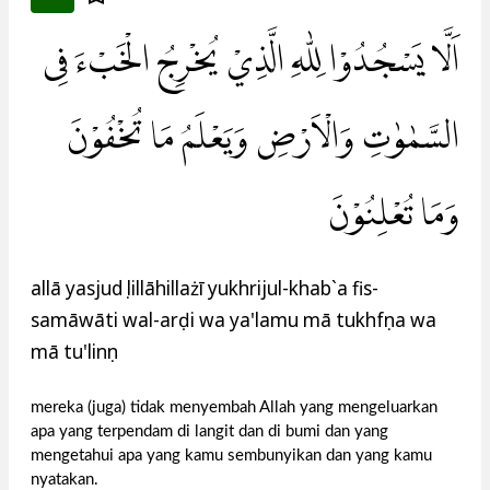
اَلَّا يَسْجُدُوْا لِلّٰهِ الَّذِيْ يُخْرِجُ الْخَبْءَ فِى
السَّمٰوٰتِ وَالْاَرْضِ وَيَعْلَمُ مَا تُخْفُوْنَ
وَمَا تُعْلِنُوْنَ
allā yasjudụ lillāhillażī yukhrijul-khab`a fis-
samāwāti wal-arḍi wa ya'lamu mā tukhfụna wa
mā tu'linụn
mereka (juga) tidak menyembah Allah yang mengeluarkan
apa yang terpendam di langit dan di bumi dan yang
mengetahui apa yang kamu sembunyikan dan yang kamu
nyatakan.