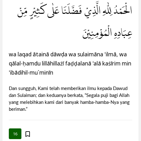
الْحَمْدُ لِلّٰهِ الَّذِيْ فَضَّلَنَا عَلٰى كَثِيْرٍ مِّنْ
عِبَادِهِ الْمُؤْمِنِيْنَ
wa laqad ātainā dāwụda wa sulaimāna 'ilmā, wa
qālal-ḥamdu lillāhillażī faḍḍalanā 'alā kaṡīrim min
'ibādihil-mu`minīn
Dan sungguh, Kami telah memberikan ilmu kepada Dawud
dan Sulaiman; dan keduanya berkata, “Segala puji bagi Allah
yang melebihkan kami dari banyak hamba-hamba-Nya yang
beriman.”
16