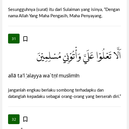
Sesungguhnya (surat) itu dari Sulaiman yang isinya, “Dengan
nama Allah Yang Maha Pengasih, Maha Penyayang,
31
اَلَّا تَعْلُوْا عَلَيَّ وَأْتُوْنِيْ مُسْلِمِيْنَ
allā ta'lụ 'alayya wa`tụnī muslimīn
janganlah engkau berlaku sombong terhadapku dan
datanglah kepadaku sebagai orang-orang yang berserah diri.”
32