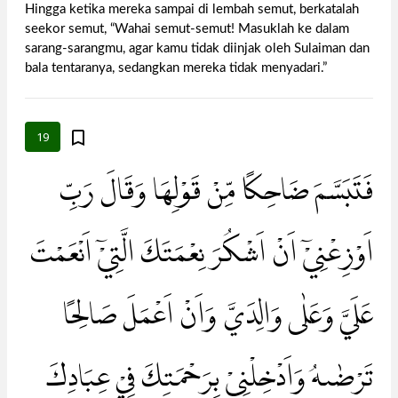
Hingga ketika mereka sampai di lembah semut, berkatalah
seekor semut, “Wahai semut-semut! Masuklah ke dalam
sarang-sarangmu, agar kamu tidak diinjak oleh Sulaiman dan
bala tentaranya, sedangkan mereka tidak menyadari.”
19
فَتَبَسَّمَ ضَاحِكًا مِّنْ قَوْلِهَا وَقَالَ رَبِّ
اَوْزِعْنِيْٓ اَنْ اَشْكُرَ نِعْمَتَكَ الَّتِيْٓ اَنْعَمْتَ
عَلَيَّ وَعَلٰى وَالِدَيَّ وَاَنْ اَعْمَلَ صَالِحًا
تَرْضٰىهُ وَاَدْخِلْنِيْ بِرَحْمَتِكَ فِيْ عِبَادِكَ