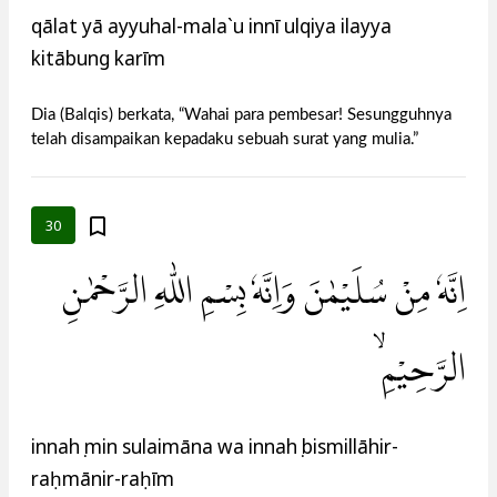
qālat yā ayyuhal-mala`u innī ulqiya ilayya
kitābung karīm
Dia (Balqis) berkata, “Wahai para pembesar! Sesungguhnya
telah disampaikan kepadaku sebuah surat yang mulia.”
30
اِنَّهٗ مِنْ سُلَيْمٰنَ وَاِنَّهٗ بِسْمِ اللّٰهِ الرَّحْمٰنِ
الرَّحِيْمِ ۙ
innahụ min sulaimāna wa innahụ bismillāhir-
raḥmānir-raḥīm