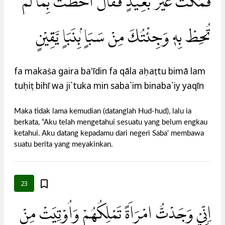
فَمَكَثَ غَيْرَ بَعِيْدٍ فَقَالَ اَحَطْتُّ بِمَا لَمْ
تُحِطْ بِهٖ وَجِئْتُكَ مِنْ سَبَاٍ ۢبِنَبَاٍ يَّقِيْنٍ
fa makaṡa gaira ba'īdin fa qāla aḥaṭtu bimā lam
tuḥiṭ bihī wa ji`tuka min saba`im binaba`iy yaqīn
Maka tidak lama kemudian (datanglah Hud-hud), lalu ia
berkata, “Aku telah mengetahui sesuatu yang belum engkau
ketahui. Aku datang kepadamu dari negeri Saba' membawa
suatu berita yang meyakinkan.
23
اِنِّيْ وَجَدْتُّ امْرَاَةً تَمْلِكُهُمْ وَاُوْتِيَتْ مِنْ