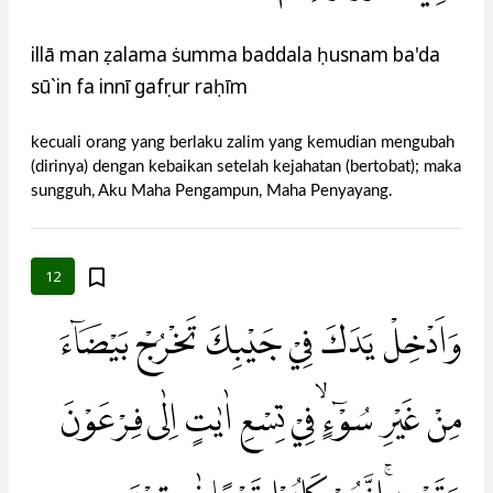
illā man ẓalama ṡumma baddala ḥusnam ba'da
sū`in fa innī gafụrur raḥīm
kecuali orang yang berlaku zalim yang kemudian mengubah
(dirinya) dengan kebaikan setelah kejahatan (bertobat); maka
sungguh, Aku Maha Pengampun, Maha Penyayang.
12
وَاَدْخِلْ يَدَكَ فِيْ جَيْبِكَ تَخْرُجْ بَيْضَاۤءَ
مِنْ غَيْرِ سُوْۤءٍۙ فِيْ تِسْعِ اٰيٰتٍ اِلٰى فِرْعَوْنَ