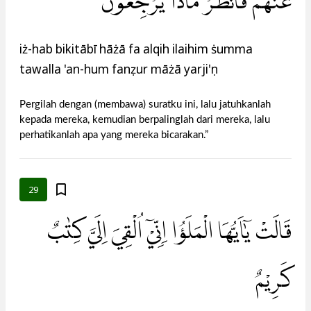
عَنْهُمْ فَانْظُرْ مَاذَا يَرْجِعُوْنَ
iż-hab bikitābī hāżā fa alqih ilaihim ṡumma
tawalla 'an-hum fanẓur māżā yarji'ụn
Pergilah dengan (membawa) suratku ini, lalu jatuhkanlah
kepada mereka, kemudian berpalinglah dari mereka, lalu
perhatikanlah apa yang mereka bicarakan.”
29
قَالَتْ يٰٓاَيُّهَا الْمَلَؤُا اِنِّيْٓ اُلْقِيَ اِلَيَّ كِتٰبٌ
كَرِيْمٌ