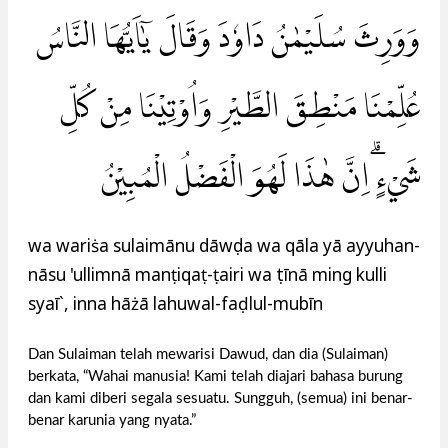
وَوَرِثَ سُلَيْمٰنُ دَاوٗدَ وَقَالَ يٰٓاَيُّهَا النَّاسُ
عُلِّمْنَا مَنْطِقَ الطَّيْرِ وَاُوْتِيْنَا مِنْ كُلِّ
شَيْءٍۗ اِنَّ هٰذَا لَهُوَ الْفَضْلُ الْمُبِيْنُ
wa wariṡa sulaimānu dāwụda wa qāla yā ayyuhan-
nāsu 'ullimnā manṭiqaṭ-ṭairi wa ụtīnā ming kulli
syaī`, inna hāżā lahuwal-faḍlul-mubīn
Dan Sulaiman telah mewarisi Dawud, dan dia (Sulaiman)
berkata, “Wahai manusia! Kami telah diajari bahasa burung
dan kami diberi segala sesuatu. Sungguh, (semua) ini benar-
benar karunia yang nyata.”