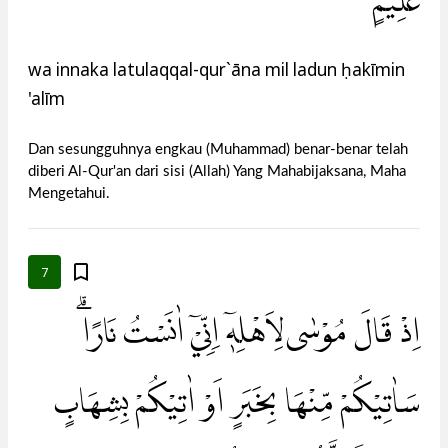
عَلِيْمٍ
wa innaka latulaqqal-qur`āna mil ladun ḥakīmin
'alīm
Dan sesungguhnya engkau (Muhammad) benar-benar telah
diberi Al-Qur'an dari sisi (Allah) Yang Mahabijaksana, Maha
Mengetahui.
7
اِذْ قَالَ مُوْسٰى لِاَهْلِهٖٓ اِنِّيْٓ اٰنَسْتُ نَارًاۗ
سَاٰتِيْكُمْ مِّنْهَا بِخَبَرٍ اَوْ اٰتِيْكُمْ بِشِهَابٍ