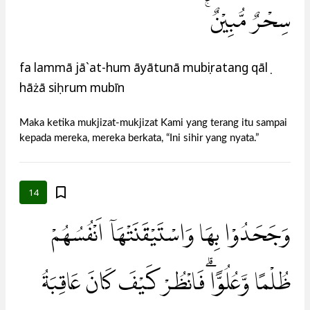
سِحْرٌ مُّبِيْنٌ ۚ
fa lammā jā`at-hum āyātunā mubṣiratang qālụ
hāżā siḥrum mubīn
Maka ketika mukjizat-mukjizat Kami yang terang itu sampai
kepada mereka, mereka berkata, “Ini sihir yang nyata.”
14
وَجَحَدُوْا بِهَا وَاسْتَيْقَنَتْهَآ اَنْفُسُهُمْ
ظُلْمًا وَّعُلُوًّاۗ فَانْظُرْ كَيْفَ كَانَ عَاقِبَةُ