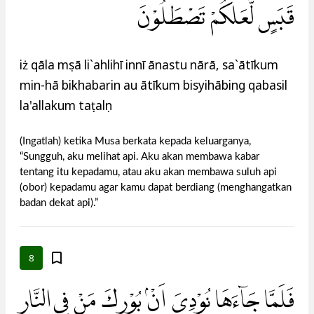
قَبَسٍ لَّعَلَّكُمْ تَصْطَلُوْنَ
iż qāla mụsā li`ahlihī innī ānastu nārā, sa`ātīkum
min-hā bikhabarin au ātīkum bisyihābing qabasil
la'allakum taṣṭalụn
(Ingatlah) ketika Musa berkata kepada keluarganya,
“Sungguh, aku melihat api. Aku akan membawa kabar
tentang itu kepadamu, atau aku akan membawa suluh api
(obor) kepadamu agar kamu dapat berdiang (menghangatkan
badan dekat api).”
8
فَلَمَّا جَاۤءَهَا نُوْدِيَ اَنْۢ بُوْرِكَ مَنْ فِى النَّارِ