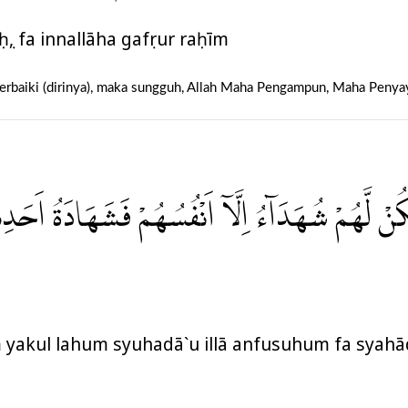
aḥụ, fa innallāha gafụrur raḥīm
erbaiki (dirinya), maka sungguh, Allah Maha Pengampun, Maha Penya
نْ لَّهُمْ شُهَدَاۤءُ اِلَّآ اَنْفُسُهُمْ فَشَهَادَةُ اَحَدِهِم
 yakul lahum syuhadā`u illā anfusuhum fa syah