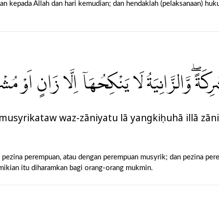
man kepada Allah dan hari kemudian; dan hendaklah (pelaksanaan) hu
ُشْرِكَةً ۖوَّالزَّانِيَةُ لَا يَنْكِحُهَآ اِلَّا زَانٍ اَوْ م
u musyrikataw waz-zāniyatu lā yangkiḥuhā illā zān
an pezina perempuan, atau dengan perempuan musyrik; dan pezina per
demikian itu diharamkan bagi orang-orang mukmin.