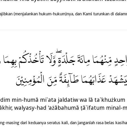
ajibkan (menjalankan hukum-hukum)nya, dan Kami turunkan di dalamny
حِدٍ مِّنْهُمَا مِائَةَ جَلْدَةٍ ۖوَّلَا تَأْخُذْكُمْ بِهِمَا رَ
ْيَشْهَدْ عَذَابَهُمَا طَاۤىِٕفَةٌ مِّنَ الْمُؤْمِنِيْنَ
ḥidim min-humā mi`ata jaldatiw wa lā ta`khużkum b
-ākhir, walyasy-had 'ażābahumā ṭā`ifatum minal-
sing-masing dari keduanya seratus kali, dan janganlah rasa belas ka