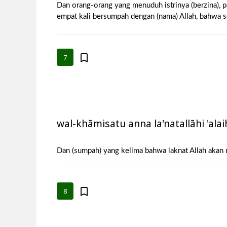
Dan orang-orang yang menuduh istrinya (berzina), p
empat kali bersumpah dengan (nama) Allah, bahwa 
7
wal-khāmisatu anna la'natallāhi 'alai
Dan (sumpah) yang kelima bahwa laknat Allah akan 
8