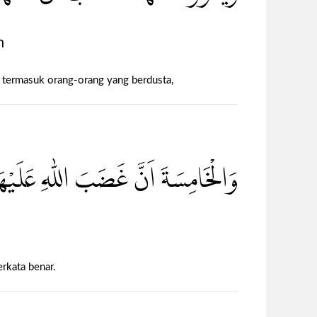
n
ar termasuk orang-orang yang berdusta,
وَالْخَامِسَةَ اَنَّ غَضَبَ اللّٰهِ عَلَيْه
rkata benar.