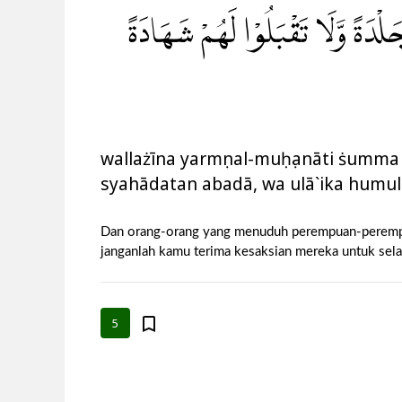
َلْدَةً وَّلَا تَقْبَلُوْا لَهُمْ شَهَادَةً
wallażīna yarmụnal-muḥṣanāti ṡumma l
syahādatan abadā, wa ulā`ika humul-
Dan orang-orang yang menuduh perempuan-perempuan
janganlah kamu terima kesaksian mereka untuk sela
5