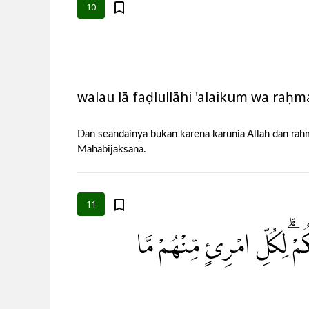
10
walau lā faḍlullāhi 'alaikum wa ra
Dan seandainya bukan karena karunia Allah dan ra
Mahabijaksana.
11
ُمْۗ لِكُلِّ امْرِئٍ مِّنْهُمْ مَّا