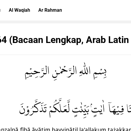
i
Al Waqiah
Ar Rahman
64 (Bacaan Lengkap, Arab Latin
بِسْمِ اللّٰهِ الرَّحْمٰنِ الرَّحِيْمِ
ا فِيْهَآ اٰيٰتٍۢ بَيِّنٰتٍ لَّعَلَّكُمْ تَذَكَّرُوْنَ
zalnā fīhā āyātim bayyinātil la'allakum tażakkar