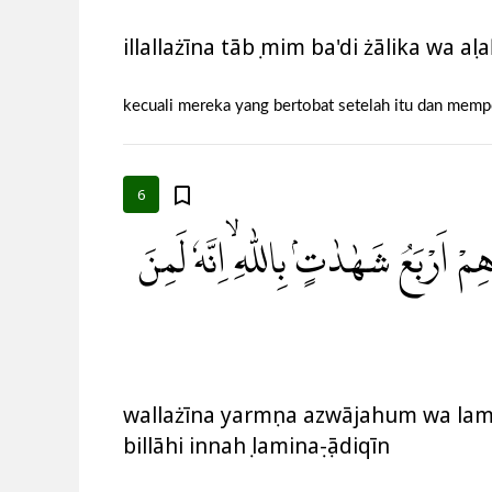
illallażīna tābụ mim ba'di żālika wa aṣl
kecuali mereka yang bertobat setelah itu dan memp
6
ْ اَرْبَعُ شَهٰدٰتٍۢ بِاللّٰهِ ۙاِنَّهٗ لَمِنَ
wallażīna yarmụna azwājahum wa lam
billāhi innahụ laminaṣ-ṣādiqīn