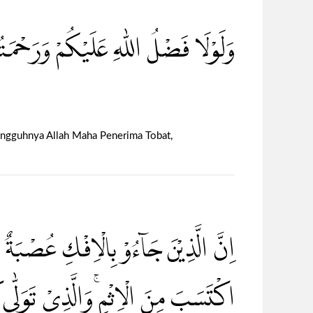
وَلَوْلَا فَضْلُ اللّٰهِ عَلَيْكُمْ وَرَحْمَتُ
ungguhnya Allah Maha Penerima Tobat,
اِنَّ الَّذِيْنَ جَاۤءُوْ بِالْاِفْكِ عُصْبَةٌ م
اكْتَسَبَ مِنَ الْاِثْمِۚ وَالَّذِيْ تَوَلّٰى