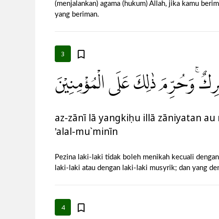
(menjalankan) agama (hukum) Allah, jika kamu beri
yang beriman.
3
ُشْرِكٌۚ وَحُرِّمَ ذٰلِكَ عَلَى الْمُؤْمِنِيْنَ
az-zānī lā yangkiḥu illā zāniyatan a
'alal-mu`minīn
Pezina laki-laki tidak boleh menikah kecuali deng
laki-laki atau dengan laki-laki musyrik; dan yang 
4