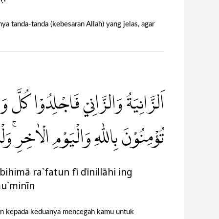
a tanda-tanda (kebesaran Allah) yang jelas, agar
اَلزَّانِيَةُ وَالزَّانِيْ فَاجْلِدُوْا كُلَّ وَا
تُؤْمِنُوْنَ بِاللّٰهِ وَالْيَوْمِ الْاٰخِرِۚ وَل
ihimā ra`fatun fī dīnillāhi ing
mu`minīn
sihan kepada keduanya mencegah kamu untuk