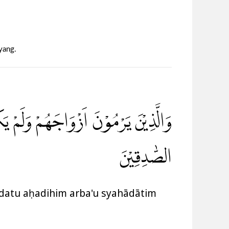
yang.
وَالَّذِيْنَ يَرْمُوْنَ اَزْوَاجَهُمْ وَلَمْ يَكُ
الصّٰدِقِيْنَ
ādatu aḥadihim arba'u syahādātim