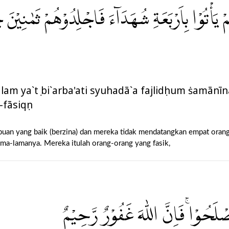
 يَأْتُوْا بِاَرْبَعَةِ شُهَدَاۤءَ فَاجْلِدُوْهُمْ ثَمٰنِيْنَ ج
am ya`tụ bi`arba'ati syuhadā`a fajlidụhum ṡamānīn
fāsiqụn
 yang baik (berzina) dan mereka tidak mendatangkan empat orang s
ma-lamanya. Mereka itulah orang-orang yang fasik,
اَصْلَحُوْاۚ فَاِنَّ اللّٰهَ غَفُوْرٌ رَّحِيْمٌ