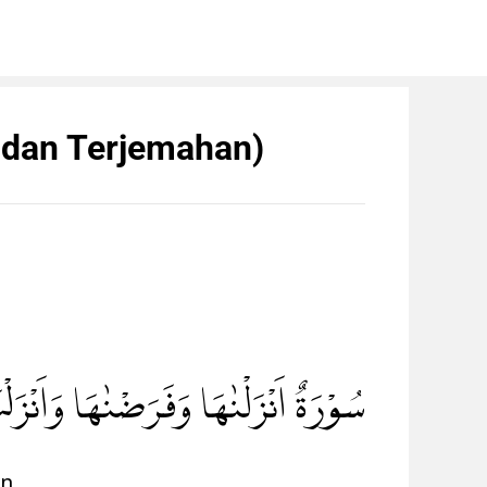
 dan Terjemahan)
سُوْرَةٌ اَنْزَلْنٰهَا وَفَرَضْنٰهَا وَاَنْزَلْنَ
ụn