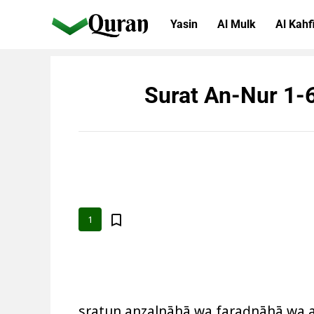
Yasin
Al Mulk
Al Kahf
Surat An-Nur 1-
1
sụratun anzalnāhā wa faraḍnāhā wa an