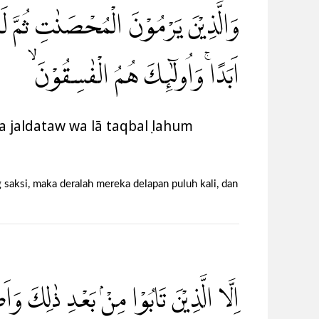
وَالَّذِيْنَ يَرْمُوْنَ الْمُحْصَنٰتِ ثُمَّ لَمْ
اَبَدًاۚ وَاُولٰۤىِٕكَ هُمُ الْفٰسِقُوْنَ ۙ
a jaldataw wa lā taqbalụ lahum
aksi, maka deralah mereka delapan puluh kali, dan
اِلَّا الَّذِيْنَ تَابُوْا مِنْۢ بَعْدِ ذٰلِكَ وَ