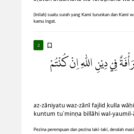
(Inilah) suatu surah yang Kami turunkan dan Kami w
kamu ingat.
2
أْفَةٌ فِيْ دِيْنِ اللّٰهِ اِنْ كُنْتُمْ
az-zāniyatu waz-zānī fajlidụ kulla wā
kuntum tu`minụna billāhi wal-yaumil
Pezina perempuan dan pezina laki-laki, deralah ma