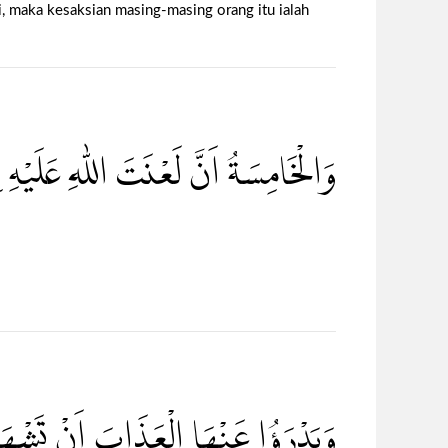
i, maka kesaksian masing-masing orang itu ialah
وَالْخَامِسَةُ اَنَّ لَعْنَتَ اللّٰهِ عَلَيْهِ
وَيَدْرَؤُا عَنْهَا الْعَذَابَ اَنْ تَشْهَدَ  ۙ