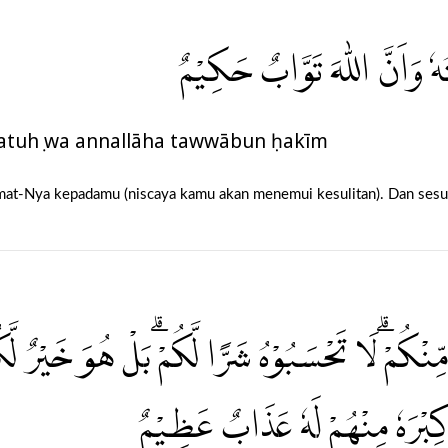
هٗ وَاَنَّ اللّٰهَ تَوَّابٌ حَكِيْمٌ
ḥmatuhụ wa annallāha tawwābun ḥakīm
hmat-Nya kepadamu (niscaya kamu akan menemui kesulitan). Dan ses
ِّنْكُمْۗ لَا تَحْسَبُوْهُ شَرًّا لَّكُمْۗ بَلْ هُوَ خَيْرٌ لَّك
 كِبْرَهٗ مِنْهُمْ لَهٗ عَذَابٌ عَظِيْمٌ