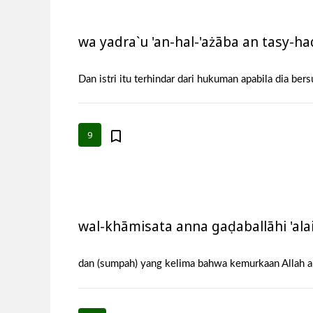
wa yadra`u 'an-hal-'ażāba an tasy-had
Dan istri itu terhindar dari hukuman apabila dia b
9
wal-khāmisata anna gaḍaballāhi 'alai
dan (sumpah) yang kelima bahwa kemurkaan Allah aka