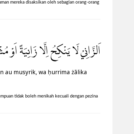
kuman mereka disaksikan oleh sebagian orang-orang
اَلزَّانِيْ لَا يَنْكِحُ اِلَّا زَانِيَةً اَوْ م
in au musyrik, wa ḥurrima żālika
empuan tidak boleh menikah kecuali dengan pezina