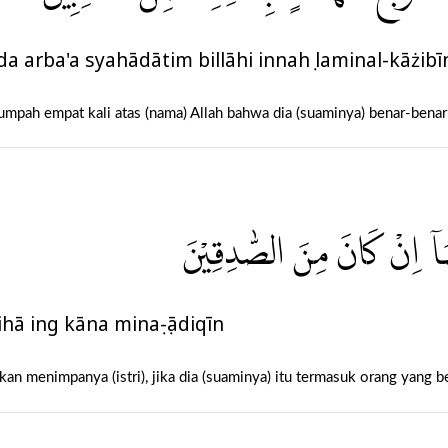
a arba'a syahādātim billāhi innahụ laminal-kāżibī
ersumpah empat kali atas (nama) Allah bahwa dia (suaminya) benar-ben
َآ اِنْ كَانَ مِنَ الصّٰدِقِيْنَ
hā ing kāna minaṣ-ṣādiqīn
n menimpanya (istri), jika dia (suaminya) itu termasuk orang yang be